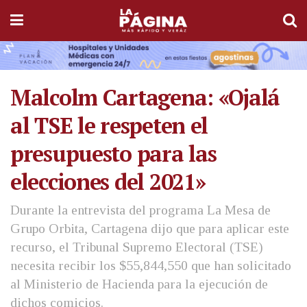
Malcolm Cartagena: «Ojalá
al TSE le respeten el
presupuesto para las
elecciones del 2021»
Durante la entrevista del programa La Mesa de
Grupo Orbita, Cartagena dijo que para aplicar este
recurso, el Tribunal Supremo Electoral (TSE)
necesita recibir los $55,844,550 que han solicitado
al Ministerio de Hacienda para la ejecución de
dichos comicios.