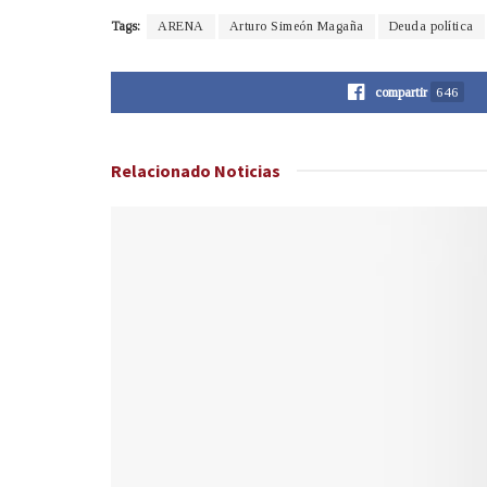
Tags:
ARENA
Arturo Simeón Magaña
Deuda política
compartir
646
Relacionado
Noticias