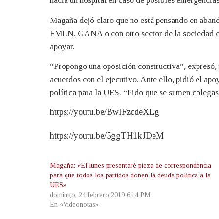
hacia un hospital en caso de posibles emergencias
Magaña dejó claro que no está pensando en abando
FMLN, GANA o con otro sector de la sociedad que
apoyar.
“Propongo una oposición constructiva”, expresó, 
acuerdos con el ejecutivo. Ante ello, pidió el ap
política para la UES. “Pido que se sumen colegas 
https://youtu.be/BwIFzcdeXLg
https://youtu.be/5ggTH1kJDeM
Magaña: «El lunes presentaré pieza de correspondencia
para que todos los partidos donen la deuda política a la
UES»
domingo, 24 febrero 2019 6:14 PM
En «Videonotas»