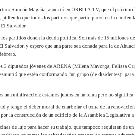
turo Simeón Magaña, anunció en ÓRBITA TV, que el próximo lu
 pidiendo que todos los partidos que participaron en la contienda
e El Salvador.
los partidos donen la deuda política. Son más de 15 millones de 
e El Salvador, y espero que una parte sea donada para la de Ahua
febrero.
os 3 diputados jóvenes de ARENA (Milena Mayorga, Felissa Cris
desmintió que estén conformando “un grupo (de disidentes)” para d
s una minifracción; estamos juntos en un tema pero no significa
tud y tengo el deber moral de enarbolar el tema de la renovación 
a por la construcción de un edificio de la Asamblea Legislativa a
inas de lujo para hacer su trabajo, que tampoco requieren de un 