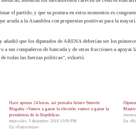
 médicas, mientras los salvadoreños carecen de centros educativo
nar el partido, y que su postura en estos momentos es congruente
 acuda a la Asamblea con propuestas positivas para la mayoría 
y añadió que los diputados de ARENA deberían ser los primeros 
oyo a sus compañeros de bancada y de otras fracciones a apoyar la
de todas las fuerzas políticas”, exhortó.
Hace apenas 24 horas, así pensaba Arturo Simeón
Diputa
Magaña: «Vamos a ganar la elección, vamos a ganar la
Mauric
presidencia de la República»
vierne
miércoles, 5 diciembre 2018 10:09 PM
En «Na
En «Entrevistas»