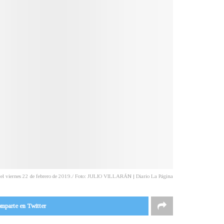
l viernes 22 de febrero de 2019./ Foto: JULIO VILLARÁN | Diario La Página
mparte en Twitter