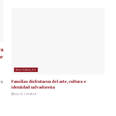
ra
te
NACIONALES
Familias disfrutaron del arte, cultura e
va
identidad salvadoreña
HACE 3 HORAS