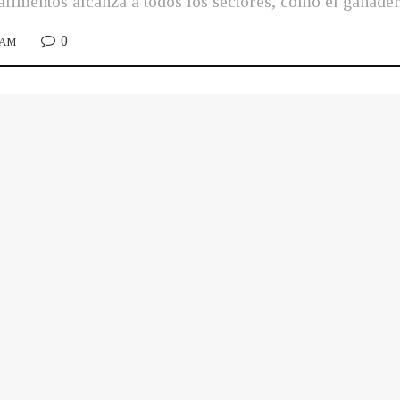
 alimentos alcanza a todos los sectores, como el ganade
0
5 AM