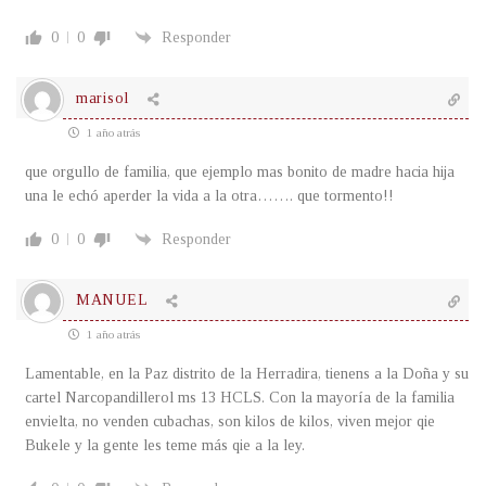
0
0
Responder
marisol
1 año atrás
que orgullo de familia, que ejemplo mas bonito de madre hacia hija
una le echó aperder la vida a la otra……. que tormento!!
0
0
Responder
MANUEL
1 año atrás
Lamentable, en la Paz distrito de la Herradira, tienens a la Doña y su
cartel Narcopandillerol ms 13 HCLS. Con la mayoría de la familia
envielta, no venden cubachas, son kilos de kilos, viven mejor qie
Bukele y la gente les teme más qie a la ley.