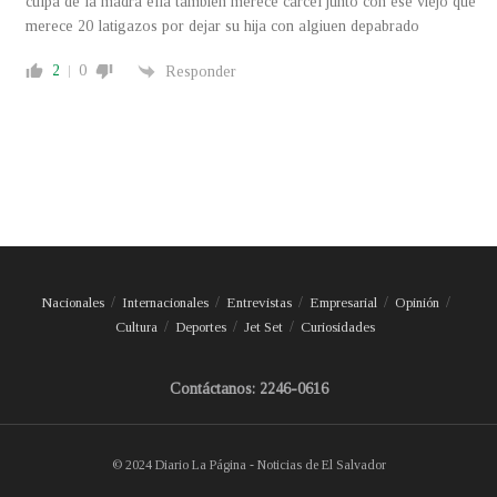
culpa de la madra ella tambien merece carcel junto con ese viejo que
merece 20 latigazos por dejar su hija con algiuen depabrado
2
0
Responder
Nacionales
Internacionales
Entrevistas
Empresarial
Opinión
Cultura
Deportes
Jet Set
Curiosidades
Contáctanos: 2246-0616
© 2024 Diario La Página - Noticias de El Salvador