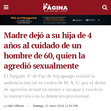
Madre dejó a su hija de 4
años al cuidado de un
hombre de 60, quien la
agredió sexualmente
El Juzgado 4° de Paz de Soyapango realizó la
audiencia inicial en contra de M. A. G. por el delito
de agresión sexual en menor e incapaz y resolvió
la instrucción con la detención provisional
por
Julio Villarán
domingo, 21 enero 2024 12:30 PM