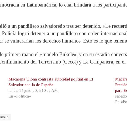
ocracia en Latinoamérica, lo cual brindará a los participante
ló a un pandillero salvadoreño tras ser detenido. «Le recuer
 Policía logró detener a un pandillero con orden internacional
r se vulnerarían los derechos humanos. Esto es lo que tenem
de primera mano el «modelo Bukele», y en su estadía conversó
e Confinamiento del Terrorismo (Cecot) y La Campanera, en el 
Macarena Olona contrasta autoridad policial en El
Macare
Salvador con la de España
Presid
lunes, 14 julio 2025 10:22 AM
para E
En «Política»
sábado
En «Po
ukele