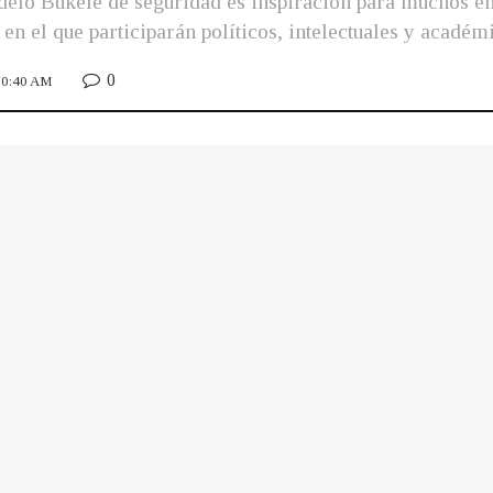
elo Bukele de seguridad es inspiración para muchos e
en el que participarán políticos, intelectuales y académ
0
 10:40 AM