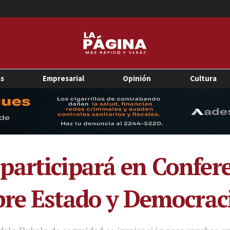
as
Empresarial
Opinión
Cultura
articipará en Confer
bre Estado y Democrac