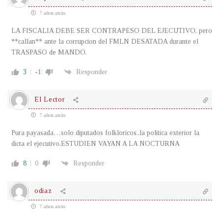
7 años atrás
LA FISCALIA DEBE SER CONTRAPESO DEL EJECUTIVO, pero
**callan** ante la corrupcion del FMLN DESATADA durante el
TRASPASO de MANDO.
3
-1
Responder
El Lector
7 años atrás
Pura payasada…solo diputados folkloricos..la politica exterior la
dicta el ejecutivo.ESTUDIEN VAYAN A LA NOCTURNA
8
0
Responder
odiaz
7 años atrás