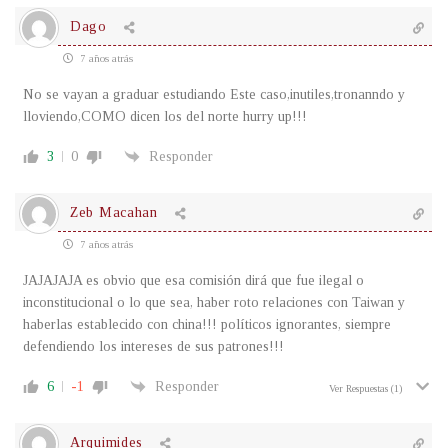
Dago
7 años atrás
No se vayan a graduar estudiando Este caso,inutiles,tronanndo y
lloviendo,COMO dicen los del norte hurry up!!!
3
0
Responder
Zeb Macahan
7 años atrás
JAJAJAJA es obvio que esa comisión dirá que fue ilegal o
inconstitucional o lo que sea, haber roto relaciones con Taiwan y
haberlas establecido con china!!! políticos ignorantes, siempre
defendiendo los intereses de sus patrones!!!
6
-1
Responder
Ver Respuestas
(1)
Arquimides