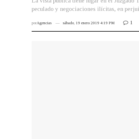
La vista pública tiene lugar en el Juzgado
peculado y negociaciones ilícitas, en perju
1
por
Agencias
sábado, 19 enero 2019 4:19 PM