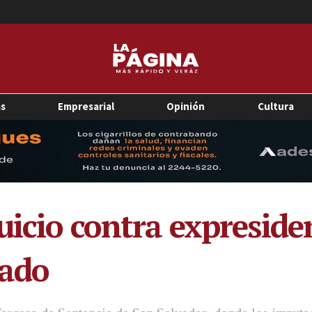
as
Empresarial
Opinión
Cultura
uicio contra expreside
lado