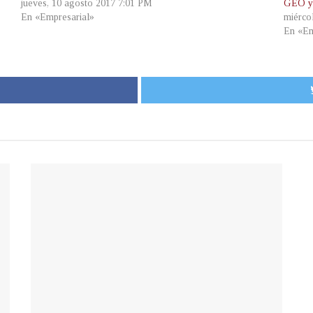
jueves, 10 agosto 2017 7:01 PM
GEO 
En «Empresarial»
miérco
En «Em