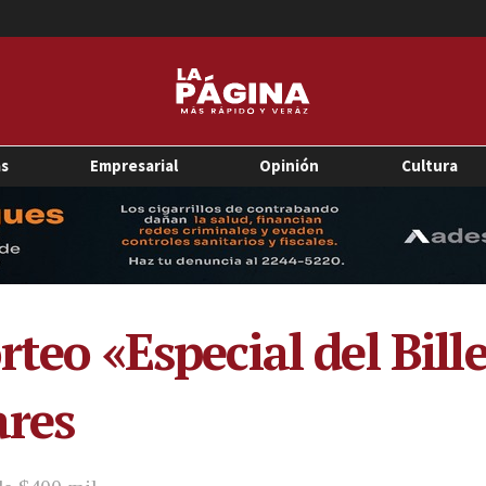
as
Empresarial
Opinión
Cultura
orteo «Especial del Bil
ares