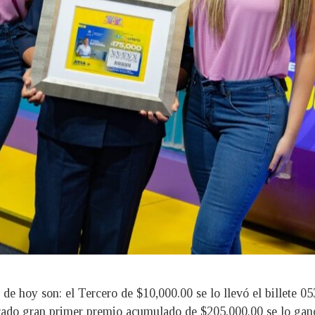
e hoy son: el Tercero de $10,000.00 se lo llevó el billete 0
ado gran primer premio acumulado de $205,000.00 se lo ganó e