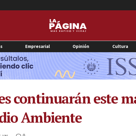
as
Empresarial
Opinión
Cultura
es continuarán este m
edio Ambiente
0
55 AM