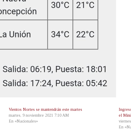
Vientos Nortes se mantendrán este martes
Ingres
martes, 9 noviembre 2021 7:10 AM
el Min
En «Nacionales»
vierne
En «Na