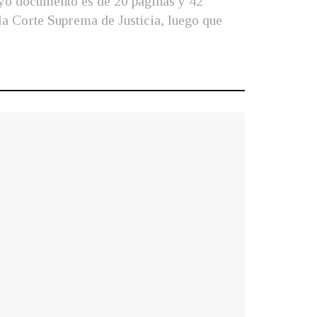
uyo documento es de 20 páginas y 42
 la Corte Suprema de Justicia, luego que