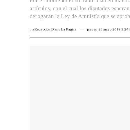
Por el momento el borrador está en manos 
artículos, con el cual los diputados espera
derogaran la Ley de Amnistía que se aprobó
por
Redacción Diario La Página
jueves, 23 mayo 2019 9:24