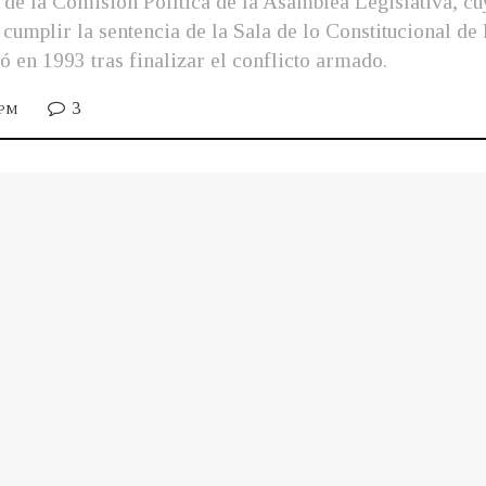
de la Comisión Política de la Asamblea Legislativa, c
n cumplir la sentencia de la Sala de lo Constitucional de
 en 1993 tras finalizar el conflicto armado.
3
 PM