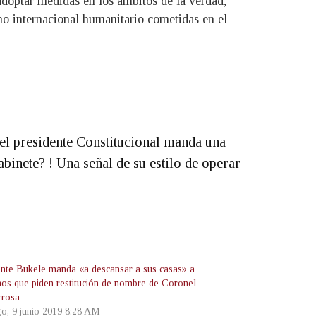
doptar medidas en los ámbitos de la verdad,
ho internacional humanitario cometidas en el
el presidente Constitucional manda una
binete? ! Una señal de su estilo de operar
ente Bukele manda «a descansar a sus casas» a
nos que piden restitución de nombre de Coronel
rrosa
o, 9 junio 2019 8:28 AM