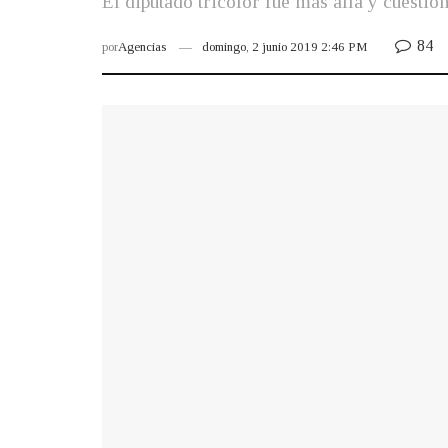
El diputado tricolor fue más allá y cuestio
84
por
Agencias
domingo, 2 junio 2019 2:46 PM