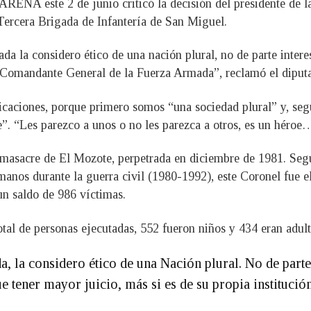
ARENA este 2 de junio criticó la decisión del presidente de l
ercera Brigada de Infantería de San Miguel.
da la considero ético de una nación plural, no de parte inter
or Comandante General de la Fuerza Armada”, reclamó el diput
ciones, porque primero somos “una sociedad plural” y, segund
 “Les parezco a unos o no les parezca a otros, es un héroe…
asacre de El Mozote, perpetrada en diciembre de 1981. Segú
anos durante la guerra civil (1980-1992), este Coronel fue e
n saldo de 986 víctimas.
otal de personas ejecutadas, 552 fueron niños y 434 eran adult
a, la considero ético de una Nación plural. No de parte
e tener mayor juicio, más si es de su propia instituc