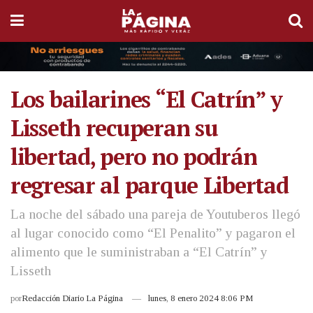
Los bailarines “El Catrín” y
Lisseth recuperan su
libertad, pero no podrán
regresar al parque Libertad
La noche del sábado una pareja de Youtuberos llegó
al lugar conocido como “El Penalito” y pagaron el
alimento que le suministraban a “El Catrín” y
Lisseth
por
Redacción Diario La Página
lunes, 8 enero 2024 8:06 PM