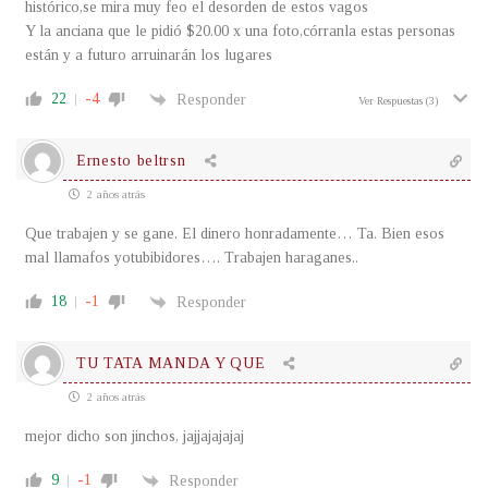
histórico,se mira muy feo el desorden de estos vagos
Y la anciana que le pidió $20.00 x una foto,córranla estas personas
están y a futuro arruinarán los lugares
22
-4
Responder
Ver Respuestas
(3)
Ernesto beltrsn
2 años atrás
Que trabajen y se gane. El dinero honradamente… Ta. Bien esos
mal llamafos yotubibidores…. Trabajen haraganes..
18
-1
Responder
TU TATA MANDA Y QUE
2 años atrás
mejor dicho son jinchos, jajjajajajaj
9
-1
Responder