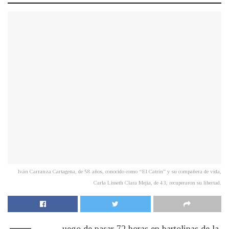
Iván Carranza Cartagena, de 58 años, conocido como “El Catrín” y su compañera de vida,
Carla Lisseth Clara Mejía, de 43, recuperaron su libertad.