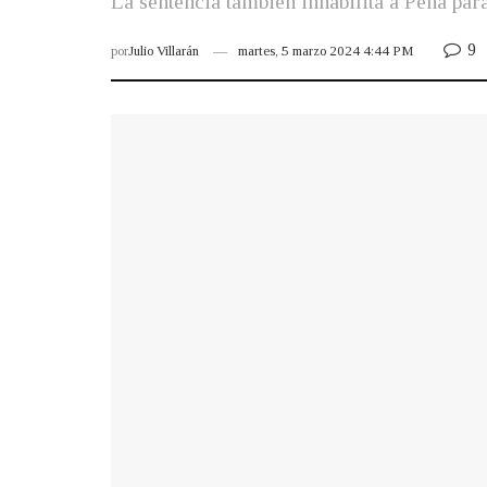
La sentencia también inhabilita a Peña par
9
por
Julio Villarán
martes, 5 marzo 2024 4:44 PM