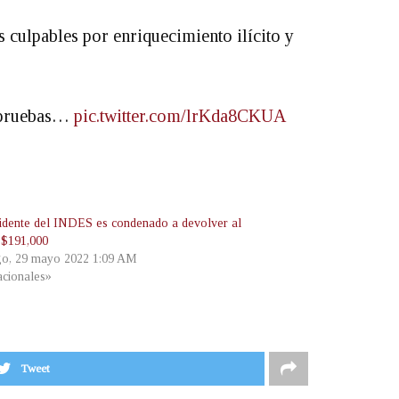
 culpables por enriquecimiento ilícito y
s pruebas…
pic.twitter.com/lrKda8CKUA
idente del INDES es condenado a devolver al
 $191,000
o, 29 mayo 2022 1:09 AM
cionales»
Tweet