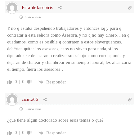
Finaldelarcoiris
8 años atrás
Y no q estaba despidiendo trabajadores y entonces xq y para q
contratar a esta señora como Asesora, y no q no hay dinero…en q
quedamos, como es posible q contraten a estos sinverguenzas,
debérian quitar los asesores, esos no sirven para nada, si los
diputados se dedicaran a realizar su trabajo como corresponde y
dejaran de chatear y chambrear en su tiempo laboral, les alcanzaría
el tiempo, fuera los asesores…
0
0
Responder
cicuta66
8 años atrás
¿que tiene algun doctorado sobre esos temas o que?
0
0
Responder