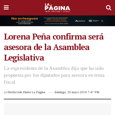
Lorena Peña confirma será
asesora de la Asamblea
Legislativa
La expresidenta de la Asamblea dijo que ha sido
propuesta por los diputados para asesora en tema
fiscal
por
Redacción Diario La Página
domingo, 20 mayo 2018 7:47 PM