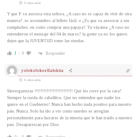
8 años atrás
Y que P. va asesora esta señora, ¿A caso no es capaz de vivir de otra
manera?, se acostumbro al billete fácil, o ¿Es que va asesorar a sus
compinches, en como comprar una papaya?. Ya váyanse ¿A caso no
entendieron el mensaje del 04 de marzo? la gente ya no los quiere,
dejen que la JUVENTUD tome las riendas.
1
0
Responder
yolokolokoellalokita
8 años atrás
Sinverguenzas !!!!!!!!!!!!!!!!!!!!!!!!! Que les corre por la cara?
Siempre la rueda de caballitos. Que no entienden que nadie los
quiere en el Guebierno? Nunca han hecho nada positivo para nuestro
pais, Nunca. Solo ha ido a ver como ustedes se arreglan
personalmente para lucrarse de la miseria que le han traido a nuestro
pais. Desaparescan por Dios.
0
0