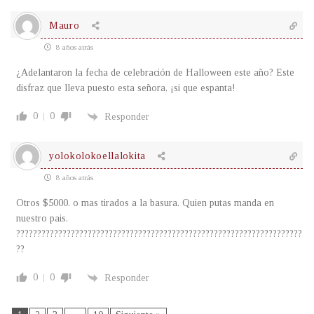
Mauro
8 años atrás
¿Adelantaron la fecha de celebración de Halloween este año? Este
disfraz que lleva puesto esta señora, ¡si que espanta!
0
0
Responder
yolokolokoellalokita
8 años atrás
Otros $5000. o mas tirados a la basura. Quien putas manda en
nuestro pais.
????????????????????????????????????????????????????????????????????
??
0
0
Responder