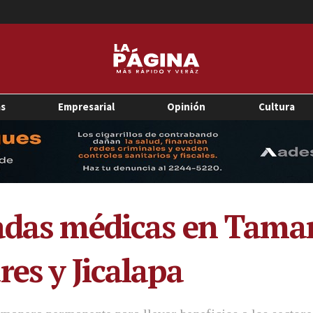
as
Empresarial
Opinión
Cultura
adas médicas en Tama
es y Jicalapa