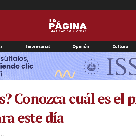
as
Empresarial
Opinión
Cultura
s? Conozca cuál es el 
ra este día
0