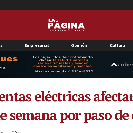
as
Empresarial
Opinión
Cultura
ntas eléctricas afecta
 de semana por paso de
0
 AM