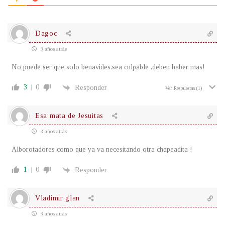
Dagoc
3 años atrás
No puede ser que solo benavides,sea culpable ,deben haber mas!
3
0
Responder
Ver Respuestas
(1)
Esa mata de Jesuitas
3 años atrás
Alborotadores como que ya va necesitando otra chapeadita !
1
0
Responder
Vladimir glan
3 años atrás