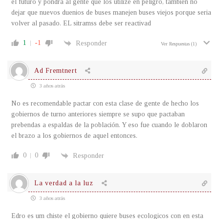
el futuro y pondra al gente que los utilize en peligro, tambien no
dejar que nuevos duenios de buses manejen buses viejos porque seria
volver al pasado. EL sitramss debe ser reactivad
1
-1
Responder
Ver Respuestas
(1)
Ad Fremtnert
3 años atrás
No es recomendable pactar con esta clase de gente de hecho los
gobiernos de turno anteriores siempre se supo que pactaban
prebendas a espaldas de la población. Y eso fue cuando le doblaron
el brazo a los gobiernos de aquel entonces.
0
0
Responder
La verdad a la luz
3 años atrás
Edro es um chiste el gobierno quiere buses ecologicos con en esta