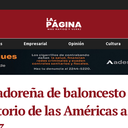
as
Empresarial
Opinión
Cultura
adoreña de baloncesto l
atorio de las Américas a