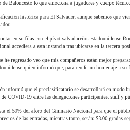
o de Baloncesto lo que emociona a jugadores y cuerpo técnico
ficación histórica para El Salvador, aunque sabemos que vie
ador.
contar en su filas con el pívot salvadoreño-estadounidense Ro
ional accediera a esta instancia tras ubicarse en la tercera pos
ue he regresado veo que mis compañeros están mejor preparad
ounidense quien informó que, para rendir un homenaje a su f
ién informó que el preclasificatorio se desarrollará en modo b
s de COVID-19 entre las delegaciones participantes, staff y pú
sta el 50% del aforo del Gimnasio Nacional para que el públi
precios de las entradas, mientras tanto, serán: $3.00 gradas s