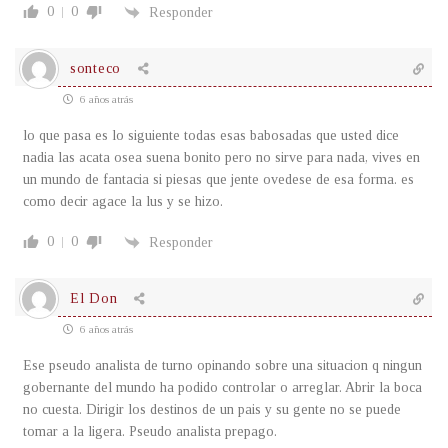
0
0
Responder
sonteco
6 años atrás
lo que pasa es lo siguiente todas esas babosadas que usted dice
nadia las acata osea suena bonito pero no sirve para nada, vives en
un mundo de fantacia si piesas que jente ovedese de esa forma. es
como decir agace la lus y se hizo.
0
0
Responder
El Don
6 años atrás
Ese pseudo analista de turno opinando sobre una situacion q ningun
gobernante del mundo ha podido controlar o arreglar. Abrir la boca
no cuesta. Dirigir los destinos de un pais y su gente no se puede
tomar a la ligera. Pseudo analista prepago.