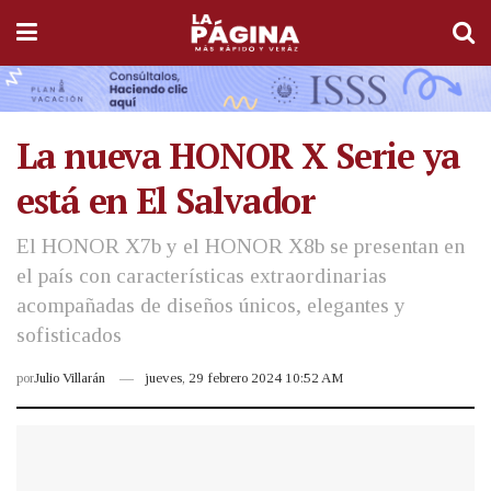
La nueva HONOR X Serie ya
está en El Salvador
El HONOR X7b y el HONOR X8b se presentan en
el país con características extraordinarias
acompañadas de diseños únicos, elegantes y
sofisticados
por
Julio Villarán
jueves, 29 febrero 2024 10:52 AM