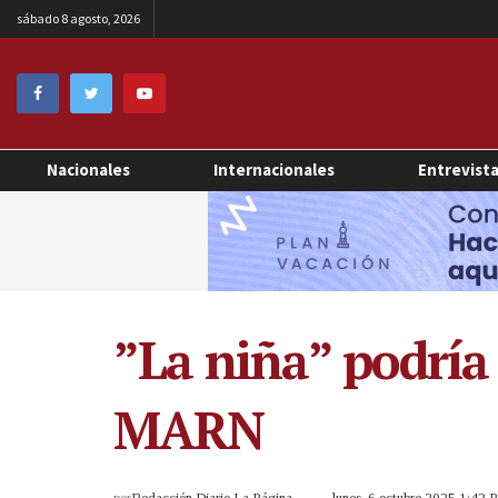
sábado 8 agosto, 2026
Nacionales
Internacionales
Entrevist
”La niña” podría
MARN
por
Redacción Diario La Página
lunes, 6 octubre 2025 1:42 