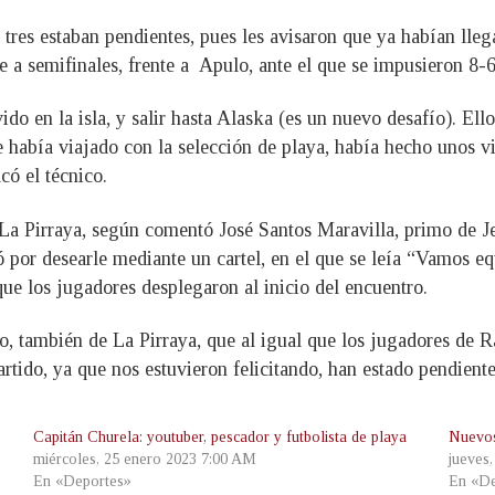
tres estaban pendientes, pues les avisaron que ya habían lleg
e a semifinales, frente a Apulo, ante el que se impusieron 8-6
do en la isla, y salir hasta Alaska (es un nuevo desafío). Ell
había viajado con la selección de playa, había hecho unos via
có el técnico.
 La Pirraya, según comentó José Santos Maravilla, primo de Je
 por desearle mediante un cartel, en el que se leía “Vamos eq
que los jugadores desplegaron al inicio del encuentro.
, también de La Pirraya, que al igual que los jugadores de Ra
artido, ya que nos estuvieron felicitando, han estado pendient
Capitán Churela: youtuber, pescador y futbolista de playa
Nuevos
miércoles, 25 enero 2023 7:00 AM
jueves
En «Deportes»
En «De