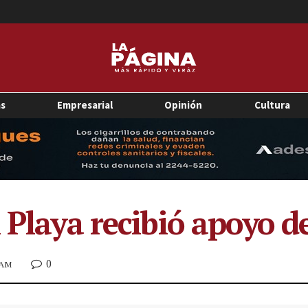
as
Empresarial
Opinión
Cultura
 Playa recibió apoyo d
0
0 AM