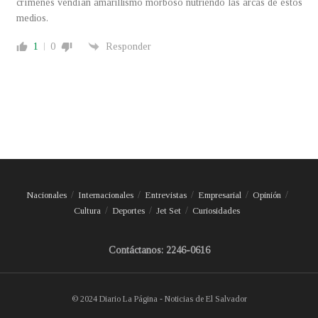
crímenes vendían amarillismo morboso nutriendo las arcas de estos
medios.
1
0
Responder
Nacionales
Internacionales
Entrevistas
Empresarial
Opinión
Cultura
Deportes
Jet Set
Curiosidades
Contáctanos: 2246-0616
© 2024 Diario La Página - Noticias de El Salvador