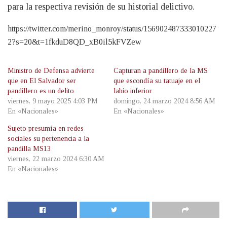
para la respectiva revisión de su historial delictivo.
https://twitter.com/merino_monroy/status/156902487333010227
2?s=20&t=1fkduD8QD_xB0il5kFVZew
Ministro de Defensa advierte
Capturan a pandillero de la MS
que en El Salvador ser
que escondía su tatuaje en el
pandillero es un delito
labio inferior
viernes, 9 mayo 2025 4:03 PM
domingo, 24 marzo 2024 8:56 AM
En «Nacionales»
En «Nacionales»
Sujeto presumía en redes
sociales su pertenencia a la
pandilla MS13
viernes, 22 marzo 2024 6:30 AM
En «Nacionales»