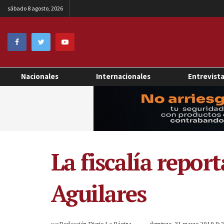
sábado 8 agosto, 2026
Nacionales
Internacionales
Entrevist
La fiscalía repor
Aguilares
por
Redacción Diario La Página
domingo, 31 marzo 2019 9: