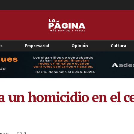
as
Empresarial
Opinión
Cultura
ta un homicidio en el c
0
20 AM