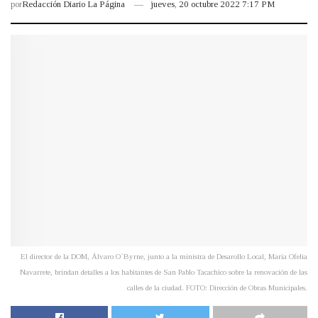
por
Redacción Diario La Página
jueves, 20 octubre 2022 7:17 PM
El director de la DOM, Álvaro O´Byrne, junto a la ministra de Desarollo Local, María Ofelia
Navarrete, brindan detalles a los habitantes de San Pablo Tacachico sobre la renovación de las
calles de la ciudad. FOTO: Dirección de Obras Municipales.