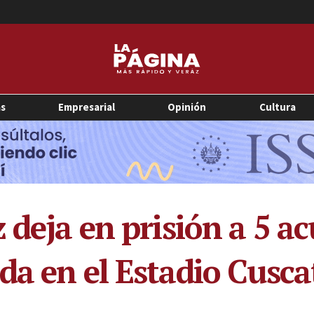
as
Empresarial
Opinión
Cultura
 deja en prisión a 5 a
da en el Estadio Cusca