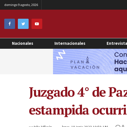
domingo 9 agosto, 2026
Nacionales
Internacionales
Entrevist
Juzgado 4° de Paz
estampida ocurri
0
por
Julio Villarán
lunes, 19 junio 2023 10:59 AM