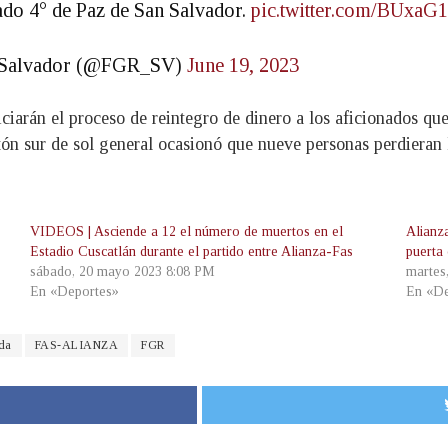
gado 4° de Paz de San Salvador.
pic.twitter.com/BUxaG
El Salvador (@FGR_SV)
June 19, 2023
ciarán el proceso de reintegro de dinero a los aficionados qu
n sur de sol general ocasionó que nueve personas perdieran l
VIDEOS | Asciende a 12 el número de muertos en el
Alianz
Estadio Cuscatlán durante el partido entre Alianza-Fas
puerta
sábado, 20 mayo 2023 8:08 PM
martes
En «Deportes»
En «De
da
FAS-ALIANZA
FGR