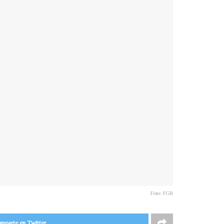
Foto: FGR
mparte en Twitter