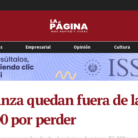
as
Empresarial
Opinión
Cultura
nza quedan fuera de la
00 por perder