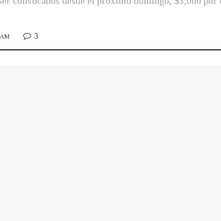
ser convocados desde el próximo domingo, $3,000 por c
3
2 AM