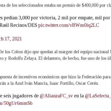
ta de los seleccionados estaba un premio de $400,000 por cla
s pedían 3,000 por victoria, 2 mil por empate, mil por
o: Raúl Recinos/DES
pic.twitter.com/vBWm0iq2LC
h 17, 2021
s De los Cobos dijo que quedan al margen del equipo nacional
ro y Rodolfo Zelaya. El delantero, de hecho, fue uno de los
opuesta de incentivos económicos que hizo la Federación par
arán a la Azul Iván Mancía, Isaac Portillo, Oscar Cerén.
e seis jugadores de
@AlianzaFC_sv
en la
@LaSelecta
.com/50gUr6mmSb