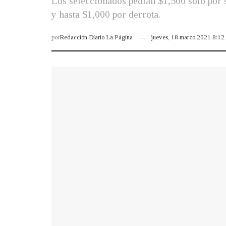
Los seleccionados pedían $1,500 solo por 
y hasta $1,000 por derrota.
por
Redacción Diario La Página
jueves, 18 marzo 2021 8:1