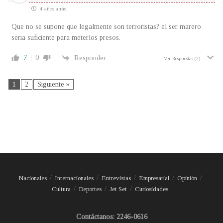
4 años atrás
Que no se supone que legalmente son terroristas? el ser marero
seria suficiente para meterlos presos.
7
0
Responder
Ver Respuestas
(2)
1
2
Siguiente »
Nacionales
Internacionales
Entrevistas
Empresarial
Opinión
Cultura
Deportes
Jet Set
Curiosidades
Contáctanos: 2246-0616