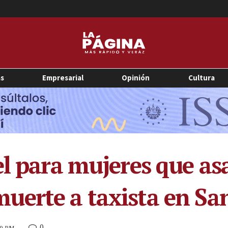
as
Empresarial
Opinión
Cultura
el para mujeres que as
uerte a taxista en Sa
0
59 PM