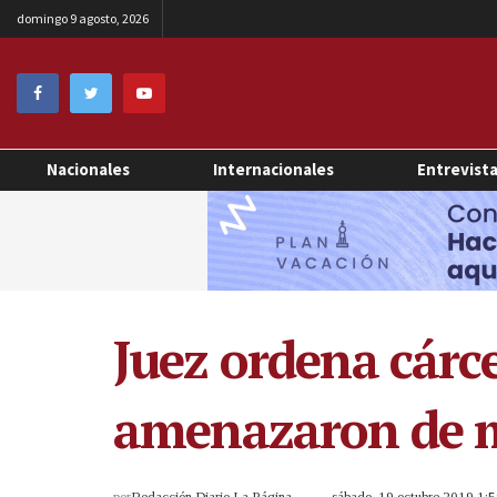
domingo 9 agosto, 2026
Nacionales
Internacionales
Entrevist
Juez ordena cárc
amenazaron de m
por
Redacción Diario La Página
sábado, 19 octubre 2019 1: