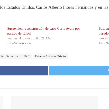
os Estados Unidos, Carlos Alberto Flores Fernández y en las 
Suspenden reconstrucción de caso Carla Ayala por
Suspen
partido de fútbol
partido
viernes, 4 mayo 2018 6:21 AM
jueves
En «Videonotas»
En «Na
e San Salvador
PNC
Roberto Arévalo Ortuño