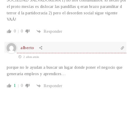
SOCIEDAD SALVADOREÑA 1) no nos confundamos, lo hecho por
el proto mesías es dislocar las pandillas q eran brazo paramilitar d
terror d la partidocracia 2) pero el desorden social sigue vigente
VAÁ!
0
0
Responder
alberto
2 años atrás
porque no le ayudan a buscar un lugar donde poner el negocio que
generaria empleos y aprendices…
1
0
Responder