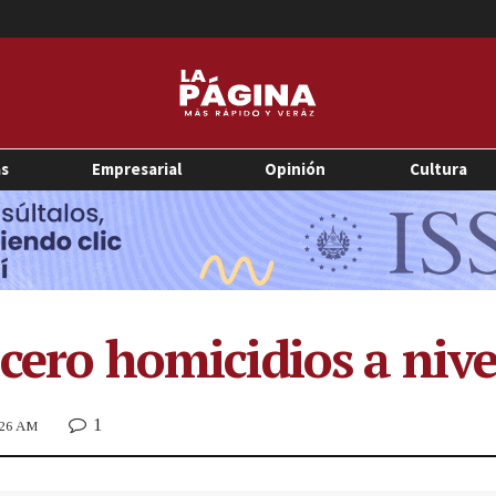
as
Empresarial
Opinión
Cultura
 cero homicidios a niv
1
7:26 AM