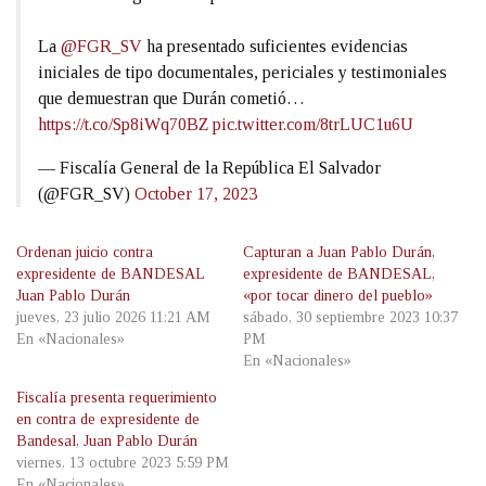
La
@FGR_SV
ha presentado suficientes evidencias
iniciales de tipo documentales, periciales y testimoniales
que demuestran que Durán cometió…
https://t.co/Sp8iWq70BZ
pic.twitter.com/8trLUC1u6U
— Fiscalía General de la República El Salvador
(@FGR_SV)
October 17, 2023
Ordenan juicio contra
Capturan a Juan Pablo Durán,
expresidente de BANDESAL
expresidente de BANDESAL,
Juan Pablo Durán
«por tocar dinero del pueblo»
jueves, 23 julio 2026 11:21 AM
sábado, 30 septiembre 2023 10:37
En «Nacionales»
PM
En «Nacionales»
Fiscalía presenta requerimiento
en contra de expresidente de
Bandesal, Juan Pablo Durán
viernes, 13 octubre 2023 5:59 PM
En «Nacionales»