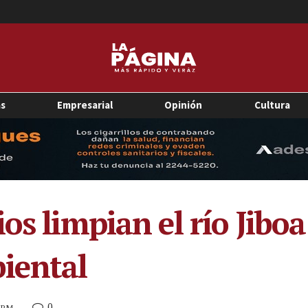
as
Empresarial
Opinión
Cultura
os limpian el río Jiboa
iental
0
9 PM