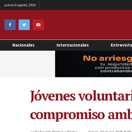
jueves 6 agosto, 2026
Nacionales
Internacionales
Entrevist
Jóvenes voluntari
compromiso amb
por
Redacción Diario La Página
jueves, 20 marzo 2025 8:3