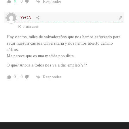
4
0
Responder
YeCA
7 años atrás
Hay cientos, miles de salvadoreños que nos hemos esforzado para
sacar nuestra carrera universitaria y nos hemos abierto camino
sólitos.
Me parece que es una medida populista.
O que? Ahora a todos nos va a dar empleo????
0
0
Responder