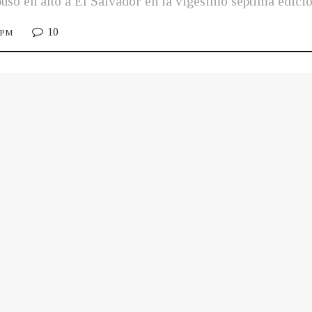
 puso en alto a El Salvador en la vigésimo séptima edici
10
7 PM