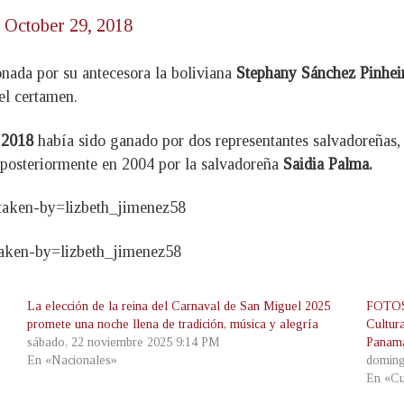
)
October 29, 2018
onada por su antecesora la boliviana
Stephany Sánchez Pinhei
el certamen.
 2018
había sido ganado por dos representantes salvadoreñas,
posteriormente en 2004 por la salvadoreña
Saidia Palma.
taken-by=lizbeth_jimenez58
aken-by=lizbeth_jimenez58
La elección de la reina del Carnaval de San Miguel 2025
FOTOS 
promete una noche llena de tradición, música y alegría
Cultur
sábado, 22 noviembre 2025 9:14 PM
Panam
En «Nacionales»
doming
En «Cu