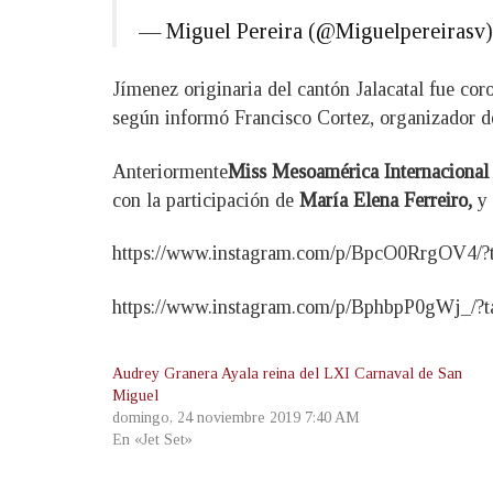
— Miguel Pereira (@Miguelpereirasv
Jímenez originaria del cantón Jalacatal fue cor
según informó Francisco Cortez, organizador d
Anteriormente
Miss Mesoamérica Internacional
con la participación de
María Elena Ferreiro,
y 
https://www.instagram.com/p/BpcO0RrgOV4/?
https://www.instagram.com/p/BphbpP0gWj_/?t
Audrey Granera Ayala reina del LXI Carnaval de San
Miguel
domingo, 24 noviembre 2019 7:40 AM
En «Jet Set»