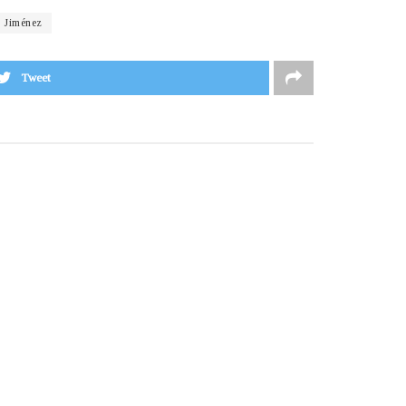
n Jiménez
Tweet