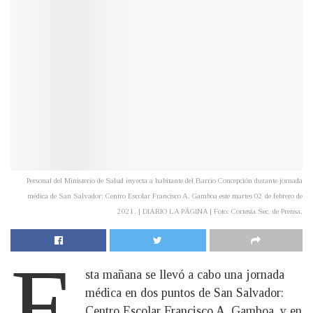
Personal del Ministerio de Salud inyecta a habitante del Barrio Concepción durante jornada
médica de San Salvador: Centro Escolar Francisco A. Gamboa este martes 02 de febrero de
2021. | DIARIO LA PÁGINA | Foto: Cortesía Sec. de Prensa.
E
sta mañana se llevó a cabo una jornada
médica en dos puntos de San Salvador:
Centro Escolar Francisco A. Gamboa, y en