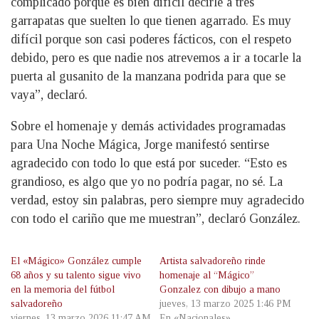
complicado porque es bien difícil decirle a tres
garrapatas que suelten lo que tienen agarrado. Es muy
difícil porque son casi poderes fácticos, con el respeto
debido, pero es que nadie nos atrevemos a ir a tocarle la
puerta al gusanito de la manzana podrida para que se
vaya”, declaró.
Sobre el homenaje y demás actividades programadas
para Una Noche Mágica, Jorge manifestó sentirse
agradecido con todo lo que está por suceder. “Esto es
grandioso, es algo que yo no podría pagar, no sé. La
verdad, estoy sin palabras, pero siempre muy agradecido
con todo el cariño que me muestran”, declaró González.
El «Mágico» González cumple
Artista salvadoreño rinde
68 años y su talento sigue vivo
homenaje al “Mágico”
en la memoria del fútbol
Gonzalez con dibujo a mano
salvadoreño
jueves, 13 marzo 2025 1:46 PM
viernes, 13 marzo 2026 11:47 AM
En «Nacionales»