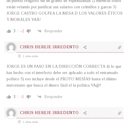
un pueblo religioso sin un gramo de espiritualidad 2) mientras todos
están velando por justificar sus salarios con colmillos y garras 3)
JORGE CASTRO GOLPEA LA MESA D LOS VALORES ÉTICOS
Y MORALES VAÁ!
3
-2
Responder
CHRIS HEREJE IRREDENTO
2 años atrás
JORGE ES UN PASO EN LA DIRECCIÓN CORRECTA 4) lo que
has hecho con el interfecto debe ser aplicado a todo el entramado
político 5) eso incluye desde el PROTO MESÍAS hasta el último
mercenario que busca el dinero fácil el la política VA@!
3
-1
Responder
CHRIS HEREJE IRREDENTO
2 años atrás