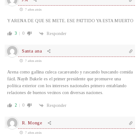
7 años atrás
Y ARENA DE QUE SE METE, ESE PATTIDO YA ESTA MUERTO
3
0
Responder
Santa ana
7 años atrás
Arena como gallina culeca cacareando y rascando buscando comida
fácil, Nayib Bukele es el primer presidente que promueve una
política exterior con los intereses nacionales primero entablando
relaciones de buenos vecinos con diversas naciones.
2
0
Responder
R. Monge
7 años atrás