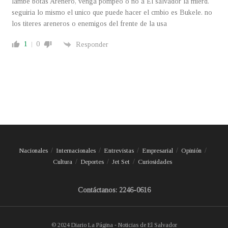
lambe botas Arenero, venga pompeo o no a El salvador la mierd.
seguiria lo mismo el unico que puede hacer el cmbio es Bukele. no
los titeres areneros o enemigos del frente de la usa
1
0
Responder
Nacionales
Internacionales
Entrevistas
Empresarial
Opinión
Cultura
Deportes
Jet Set
Curiosidades
Contáctanos: 2246-0616
© 2024 Diario La Página - Noticias de El Salvador