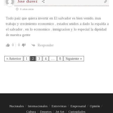
Jose chavez
8 años atrás
Todo paiz que quiera invertir en El salvador es bien venido, mas
trabajo y crecimiento economico , estados unidos a dado la espalda a
el salvador , en lo economico , inmigracion y lo especial la dipnidad
de nuestra gente
0
0
Responder
« Anterior
1
2
3
4
…
8
Siguiente »
Nacionales
Internacionales
Entrevistas
Empresarial
Opinión
Cultura
Deportes
Jet Set
Curiosidades