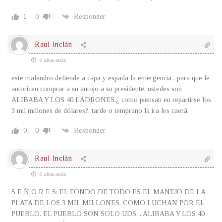
1
0
Responder
Raul Inclán
6 años atrás
este malandro defiende a capa y espada la emergencia , para que le
autoricen comprar a su antojo a su presidente. ustedes son
ALIBABA Y LOS 40 LADRONES.¿ como piensan en repartirse los
3 mil millones de dólares?. tarde o temprano la ira les caerá.
0
0
Responder
Raul Inclán
6 años atrás
S E Ñ O R E S: EL FONDO DE TODO ES EL MANEJO DE LA
PLATA DE LOS 3 MIL MILLONES. COMO LUCHAN POR EL
PUEBLO. EL PUEBLO SON SOLO UDS. , ALIBABA Y LOS 40