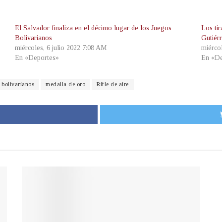
El Salvador finaliza en el décimo lugar de los Juegos
Los ti
Bolivarianos
Gutiér
miércoles, 6 julio 2022 7:08 AM
miérco
En «Deportes»
En «De
 bolivarianos
medalla de oro
Rifle de aire