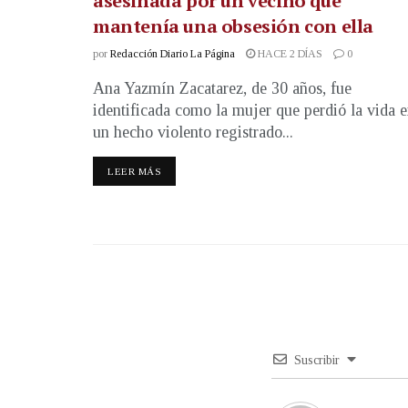
asesinada por un vecino que
mantenía una obsesión con ella
por
Redacción Diario La Página
HACE 2 DÍAS
0
Ana Yazmín Zacatarez, de 30 años, fue
identificada como la mujer que perdió la vida 
un hecho violento registrado...
LEER MÁS
Suscribir