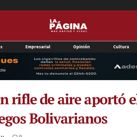
as
Empresarial
Opinión
Cultura
n rifle de aire aportó 
uegos Bolivarianos
0
 AM