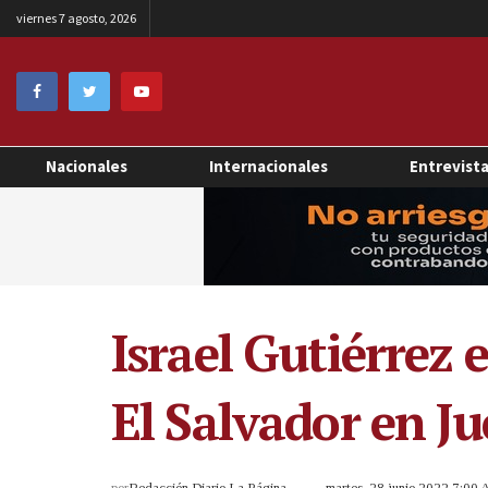
viernes 7 agosto, 2026
Nacionales
Internacionales
Entrevist
Israel Gutiérrez e
El Salvador en J
por
Redacción Diario La Página
martes, 28 junio 2022 7:00