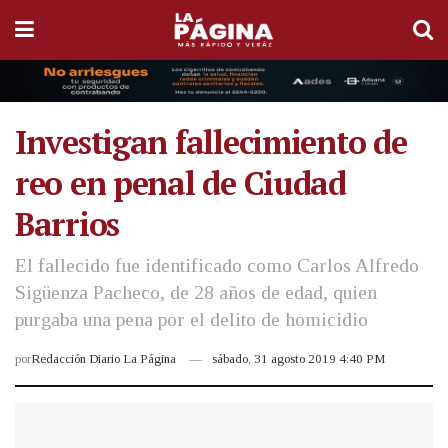
Investigan fallecimiento de
reo en penal de Ciudad
Barrios
El fallecido fue identificado como Carlos Alfredo
Sigüenza Pacheco, de 28 años de edad, quien
purgaba una pena por el delito de homicidio
por
Redacción Diario La Página
sábado, 31 agosto 2019 4:40 PM