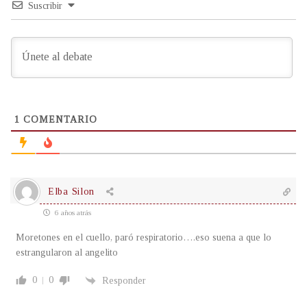
Suscribir
1
COMENTARIO
Elba Silon
6 años atrás
Moretones en el cuello, paró respiratorio….eso suena a que lo
estrangularon al angelito
0
0
Responder