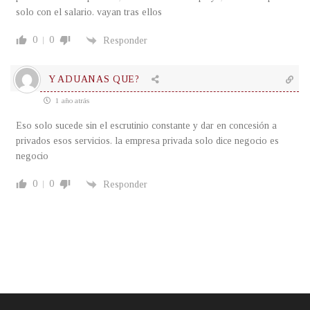
solo con el salario. vayan tras ellos
0
0
Responder
Y ADUANAS QUE?
1 año atrás
Eso solo sucede sin el escrutinio constante y dar en concesión a
privados esos servicios. la empresa privada solo dice negocio es
negocio
0
0
Responder