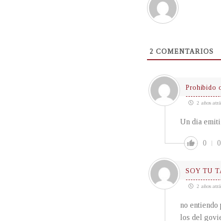
2
COMENTARIOS
Prohibido 
2 años atrá
Un dia emiti
0
0
SOY TU 
2 años atrá
no entiendo 
los del govi