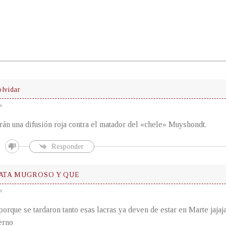
olvidar
s
rán una difusión roja contra el matador del «chele» Muyshondt.
Responder
TATA MUGROSO Y QUE
s
porque se tardaron tanto esas lacras ya deven de estar en Marte jajaja
erno