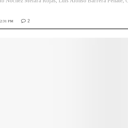
rto Nóchez Melara Rojas, Luis Alonso Barrera Peñate, 
2
 12:31 PM