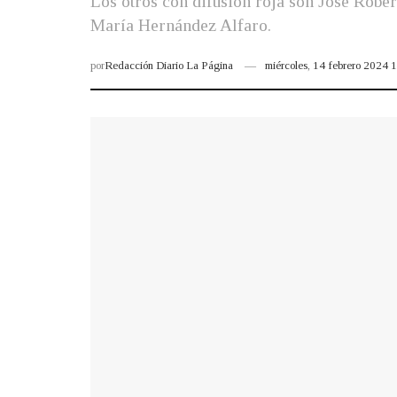
Los otros con difusión roja son José Robe
María Hernández Alfaro.
por
Redacción Diario La Página
miércoles, 14 febrero 2024