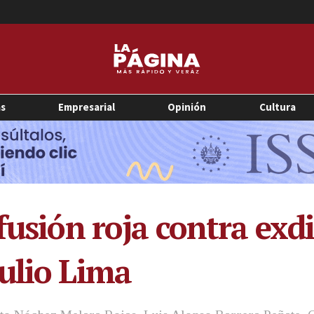
as
Empresarial
Opinión
Cultura
fusión roja contra exd
ulio Lima