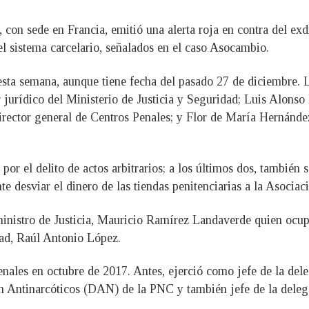
), con sede en Francia, emitió una alerta roja en contra del e
l sistema carcelario, señalados en el caso Asocambio.
esta semana, aunque tiene fecha del pasado 27 de diciembre. 
jurídico del Ministerio de Justicia y Seguridad; Luis Alonso
irector general de Centros Penales; y Flor de María Hernánde
por el delito de actos arbitrarios; a los últimos dos, también s
e desviar el dinero de las tiendas penitenciarias a la Asoci
ministro de Justicia, Mauricio Ramírez Landaverde quien ocup
dad, Raúl Antonio López.
ales en octubre de 2017. Antes, ejerció como jefe de la dele
ón Antinarcóticos (DAN) de la PNC y también jefe de la deleg